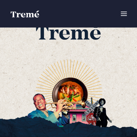
Ir
MAI
al
MEN
contenido