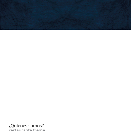
¿Quiénes
somos
?
restaurante tremé