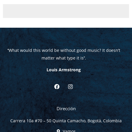
‘‘What would this world be without good music? It doesn’t
matter what type it is
’’.
Louis Armstrong
F
I
a
n
c
s
e
t
b
a
Dirección
o
g
o
r
Carrera 10a #70 – 50 Quinta Camacho, Bogotá, Colombia
k
a
m
Vamos