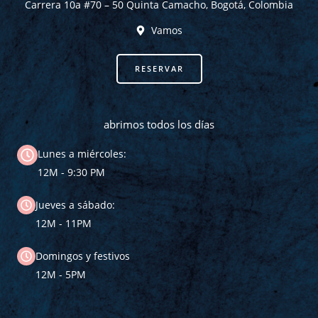
Carrera 10a #70 – 50 Quinta Camacho, Bogotá, Colombia
k
a
m
Vamos
RESERVAR
abrimos todos los días
Lunes a miércoles:
12M - 9:30 PM
Jueves a sábado:
12M - 11PM
Domingos y festivos
12M - 5PM