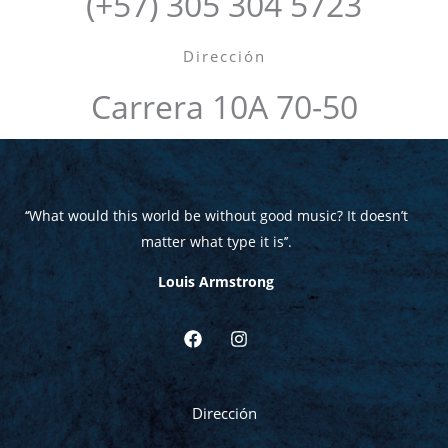
(+57) 305 304 5723
Dirección
Carrera 10A 70-50
‘‘What would this world be without good music? It doesn’t
matter what type it is
’’.
Louis Armstrong
F
I
a
n
c
s
e
t
b
a
Dirección
o
g
o
r